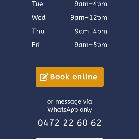
Tue
9am–4pm
Wed
9am–12pm
Thu
9am-4pm
Fri
9am–5pm
Book online
or message via
WhatsApp only
0472 22 60 62